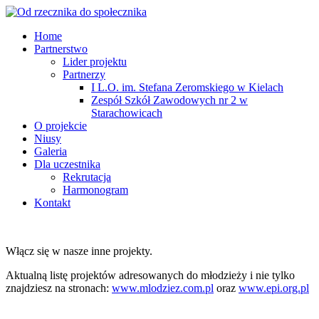
Home
Partnerstwo
Lider projektu
Partnerzy
I L.O. im. Stefana Zeromskiego w Kielach
Zespół Szkół Zawodowych nr 2 w
Starachowicach
O projekcie
Niusy
Galeria
Dla uczestnika
Rekrutacja
Harmonogram
Kontakt
Włącz się w nasze inne projekty.
Aktualną listę projektów adresowanych do młodzieży i nie tylko
znajdziesz na stronach:
www.mlodziez.com.pl
oraz
www.epi.org.pl