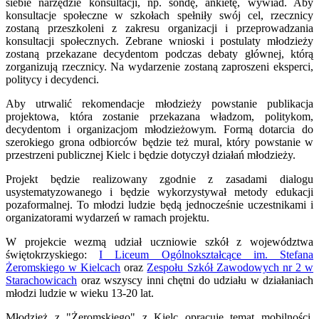
siebie narzędzie konsultacji, np. sondę, ankietę, wywiad. Aby
konsultacje społeczne w szkołach spełniły swój cel, rzecznicy
zostaną przeszkoleni z zakresu organizacji i przeprowadzania
konsultacji społecznych. Zebrane wnioski i postulaty młodzieży
zostaną przekazane decydentom podczas debaty głównej, którą
zorganizują rzecznicy. Na wydarzenie zostaną zaproszeni eksperci,
politycy i decydenci.
Aby utrwalić rekomendacje młodzieży powstanie publikacja
projektowa, która zostanie przekazana władzom, politykom,
decydentom i organizacjom młodzieżowym. Formą dotarcia do
szerokiego grona odbiorców będzie też mural, który powstanie w
przestrzeni publicznej Kielc i będzie dotyczył działań młodzieży.
Projekt będzie realizowany zgodnie z zasadami dialogu
usystematyzowanego i będzie wykorzystywał metody edukacji
pozaformalnej. To młodzi ludzie będą jednocześnie uczestnikami i
organizatorami wydarzeń w ramach projektu.
W projekcie wezmą udział uczniowie szkół z województwa
świętokrzyskiego:
I Liceum Ogólnokształcące im. Stefana
Żeromskiego w Kielcach
oraz
Zespołu Szkół Zawodowych nr 2 w
Starachowicach
oraz wszyscy inni chętni do udziału w działaniach
młodzi ludzie w wieku 13-20 lat.
Młodzież z "Żeromskiego" z Kielc opracuje temat mobilności.