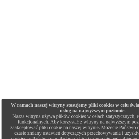
W ramach naszej witryny stosujemy pliki cookies w celu św
usług na najwyższym poziomie.
Nasza witryna używa plików cookies w celach statystycznych,
funkcjonalnych. Aby korzystać z witryny na najwyższym poz
zaakceptować pliki cookie na naszej witrynie. Możecie Państw
czasie zmiany ustawień dotyczących przechowywania i uzyski
cookies w Państwa przeglądarce, dzięki czemu nie będą zbierane