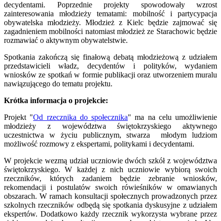
decydentami. Poprzednie projekty spowodowały wzrost
zainteresowania młodzieży tematami: mobilność i partycypacja
obywatelska młodzieży. Młodzież z Kielc będzie zajmować się
zagadnieniem mobilności natomiast młodzież ze Starachowic będzie
rozmawiać o aktywnym obywatelstwie.
Spotkania zakończą się finałową debatą młodzieżową z udziałem
przedstawicieli władz, decydentów i polityków, wydaniem
wniosków ze spotkań w formie publikacji oraz utworzeniem muralu
nawiązującego do tematu projektu.
Krótka informacja o projekcie:
Projekt "
Od rzecznika do społecznika
" ma na celu umożliwienie
młodzieży z województwa świętokrzyskiego aktywnego
uczestnictwa w życiu publicznym, stwarza młodym ludziom
możliwość rozmowy z ekspertami, politykami i decydentami.
W projekcie wezmą udział uczniowie dwóch szkół z województwa
świętokrzyskiego. W każdej z nich uczniowie wybiorą swoich
rzeczników, których zadaniem będzie zebranie wniosków,
rekomendacji i postulatów swoich rówieśników w omawianych
obszarach. W ramach konsultacji społecznych prowadzonych przez
szkolnych rzeczników odbędą się spotkania dyskusyjne z udziałem
ekspertów. Dodatkowo każdy rzecznik wykorzysta wybrane przez