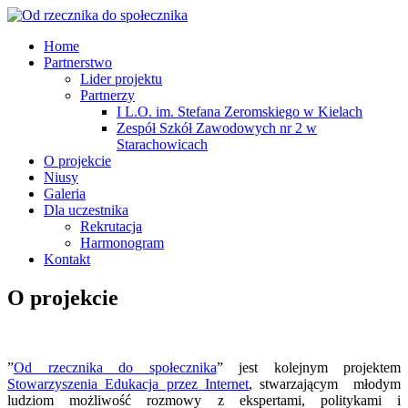
Home
Partnerstwo
Lider projektu
Partnerzy
I L.O. im. Stefana Zeromskiego w Kielach
Zespół Szkół Zawodowych nr 2 w
Starachowicach
O projekcie
Niusy
Galeria
Dla uczestnika
Rekrutacja
Harmonogram
Kontakt
O projekcie
”
Od rzecznika do społecznika
” jest kolejnym projektem
Stowarzyszenia Edukacja przez Internet
, stwarzającym młodym
ludziom możliwość rozmowy z ekspertami, politykami i